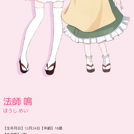
法師 鳴
ほうし めい
【生年月日】12月24日【年齢】16歳