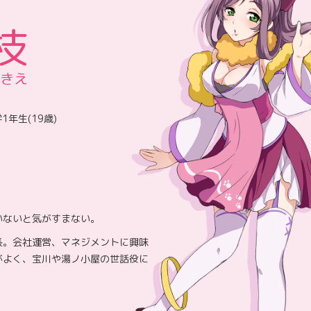
枝
まきえ
年生(19歳)
いないと気がすまない。
長。会社運営、マネジメントに興味
がよく、宝川や湯ノ小屋の世話役に